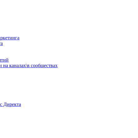
аркетинга
та
ятий
 на каналах\в сообществах
с Директа