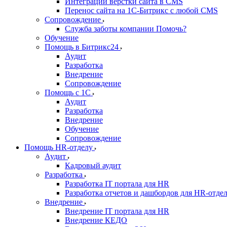
Интеграции верстки сайта в CMS
Перенос сайта на 1C-Битрикс с любой CMS
Сопровождение
Служба заботы компании Помочь?
Обучение
Помощь в Битрикс24
Аудит
Разработка
Внедрение
Сопровождение
Помощь с 1С
Аудит
Разработка
Внедрение
Обучение
Сопровождение
Помощь HR-отделу
Аудит
Кадровый аудит
Разработка
Разработка IT портала для HR
Разработка отчетов и дашбордов для HR-отде
Внедрение
Внедрение IT портала для HR
Внедрение КЕДО