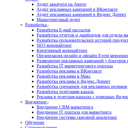
Аудит аккаунта на Авито
Аудит рекламных кампаний в ВКонтакте
Аудит рекламных кампаний в Яндекс Директ
Маркетинговый аудит
Разработка
Разработка E-mail рассылок
Разработка отчетов и дашбордов для отдела м
Разработка пользовательских историй продук
SEO копирайтинг
Креативный копирайтинг
Организация онлайн и офлайн Event меропри
Размещение рекламных кампаний у блогеров и
Разработка IT маркетингового портала
Разработка рекламы в ВКонтакте
Разработка рекламы в Макс
Разработка рекламы в Яндекс.Директ
Разработка сценариев для рекламных роликов
Разработка телеграмм канала
Реклама в телеграм-каналах с помощью Яндек
Внедрение
Внедрение CRM маркетинга
Внедрение IT портала для маркетинга
Внедрение системы сквозной аналитики
Обучение
Сопровождение