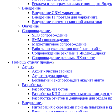
Реклама в телеграм-каналах с помощью Яндек
Внедрение
Внедрение CRM маркетинга
Внедрение IT портала для маркетинга
Внедрение системы сквозной аналитики
Обучение
Сопровождение
SEO сопровождение
SMM сопровождение
Маркетинговое сопровождение
Работы по увеличению прибыли с сайта
Сопровождение рекламы в Яндекс.Директ
Сопровождение рекламы ВКонтакте
Помощь отделу продаж
Аудит
Аудит качества звонков
Аудит отдела продаж
Бесплатный экспресс-аудит акаунта авито
Разработка
Разработка чат ботов
Разработка КПИ и системы мотивации для от
Разработка отчетов и дашбордов для отдела п
Внедрение
Интеграция с сервисами приема платежей в к
Рассрочки и кредиты для сайтов