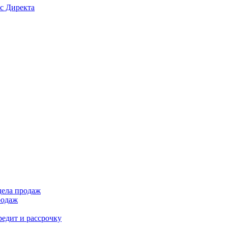
с Директа
дела продаж
родаж
редит и рассрочку