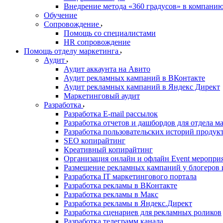
Внедрение метода «360 градусов» в компани
Обучение
Сопровождение
Помощь со специалистами
HR сопровождение
Помощь отделу маркетинга
Аудит
Аудит аккаунта на Авито
Аудит рекламных кампаний в ВКонтакте
Аудит рекламных кампаний в Яндекс Директ
Маркетинговый аудит
Разработка
Разработка E-mail рассылок
Разработка отчетов и дашбордов для отдела м
Разработка пользовательских историй продук
SEO копирайтинг
Креативный копирайтинг
Организация онлайн и офлайн Event меропри
Размещение рекламных кампаний у блогеров и
Разработка IT маркетингового портала
Разработка рекламы в ВКонтакте
Разработка рекламы в Макс
Разработка рекламы в Яндекс.Директ
Разработка сценариев для рекламных роликов
Разработка телеграмм канала