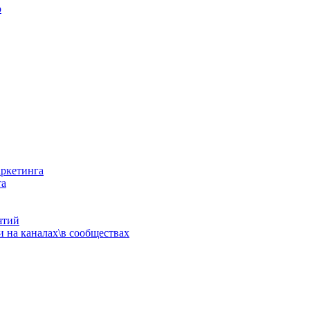
ю
аркетинга
та
ятий
 на каналах\в сообществах