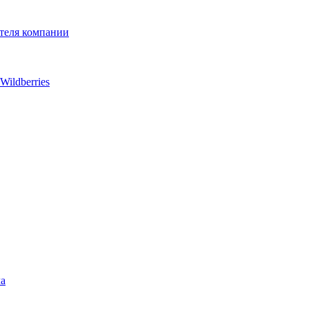
ителя компании
ildberries
ла