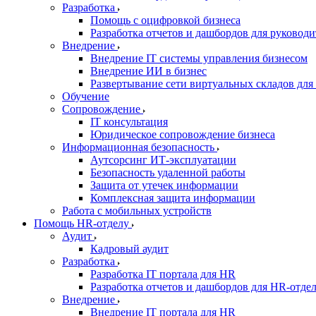
Разработка
Помощь с оцифровкой бизнеса
Разработка отчетов и дашбордов для руковод
Внедрение
Внедрение IT системы управления бизнесом
Внедрение ИИ в бизнес
Развертывание сети виртуальных складов для W
Обучение
Сопровождение
IT консультация
Юридическое сопровождение бизнеса
Информационная безопасность
Аутсорсинг ИТ-эксплуатации
Безопасность удаленной работы
Защита от утечек информации
Комплексная защита информации
Работа с мобильных устройств
Помощь HR-отделу
Аудит
Кадровый аудит
Разработка
Разработка IT портала для HR
Разработка отчетов и дашбордов для HR-отде
Внедрение
Внедрение IT портала для HR