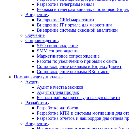
Разработка телеграмм канала
Реклама в телеграм-каналах с помощью Яндек
Внедрение
Внедрение CRM маркетинга
Внедрение IT портала для маркетинга
Внедрение системы сквозной аналитики
Обучение
Сопровождение
SEO сопровождение
SMM сопровождение
Маркетинговое сопровождение
Работы по увеличению прибыли с сайта
Сопровождение рекламы в Яндекс.Директ
Сопровождение рекламы ВКонтакте
Помощь отделу продаж
Аудит
Аудит качества звонков
Аудит отдела продаж
Бесплатный экспресс-аудит акаунта авито
Разработка
Разработка чат ботов
Разработка КПИ и системы мотивации для от
Разработка отчетов и дашбордов для отдела п
Внедрение
Интеграция с сервисами приема платежей в к