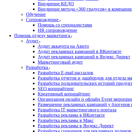
Внедрение КЕДО
Внедрение метода «360 градусов» в компани
Обучение
Сопровождение
Помощь со специалистами
HR сопровождение
Помощь отделу маркетинга
Аудит
Аудит аккаунта на Авито
Аудит рекламных кампаний в ВКонтакте
Аудит рекламных кампаний в Яндекс Директ
Маркетинговый аудит
Разработка
Разработка E-mail рассылок
Разработка отчетов и дашбордов для отдела м
Разработка пользовательских историй продук
SEO копирайтинг
Креативный копирайтинг
Организация онлайн и офлайн Event меропри
Размещение рекламных кампаний у блогеров и
Разработка IT маркетингового портала
Разработка рекламы в ВКонтакте
Разработка рекламы в Макс
Разработка рекламы в Яндекс.Директ
Разработка сценариев для рекламных роликов