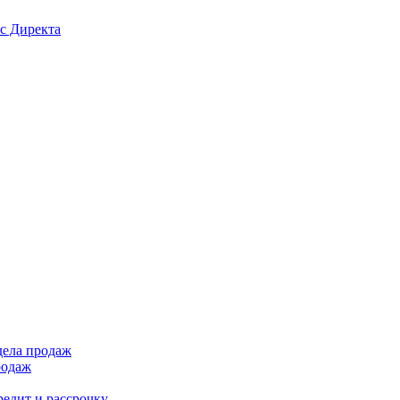
с Директа
дела продаж
родаж
редит и рассрочку