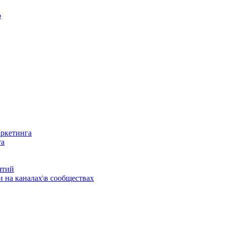
ю
аркетинга
та
ятий
 на каналах\в сообществах