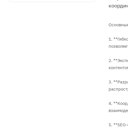
координ
Основные
1. **Гиб
позволяе
2. **Экс
контенто
3. **Раз
распрост
4. **Коо
взаимоде
5. **SEO