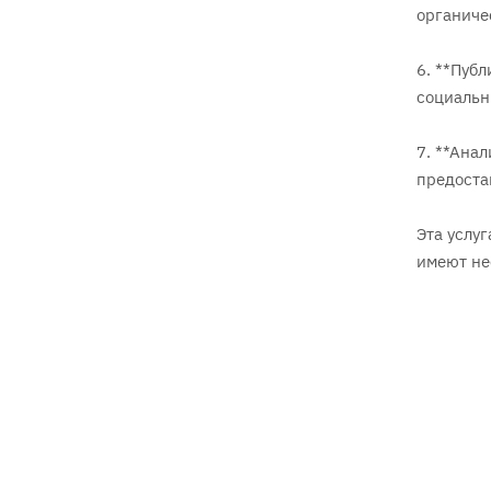
органиче
6. **Пуб
социальны
7. **Ана
предоста
Эта услу
имеют не