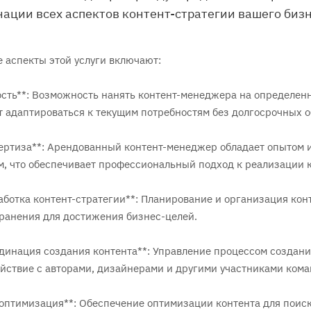
ации всех аспектов контент-стратегии вашего бизн
 аспекты этой услуги включают:
кость**: Возможность нанять контент-менеджера на определен
т адаптироваться к текущим потребностям без долгосрочных о
пертиза**: Арендованный контент-менеджер обладает опытом 
м, что обеспечивает профессиональный подход к реализации к
работка контент-стратегии**: Планирование и организация кон
ранения для достижения бизнес-целей.
рдинация создания контента**: Управление процессом создания
йствие с авторами, дизайнерами и другими участниками кома
-оптимизация**: Обеспечение оптимизации контента для поис