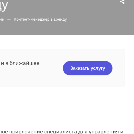
ду
—
ами
Контент-менеджер в аренду
ами в ближайшее
Заказать услугу
.
ное привлечение специалиста для управления и